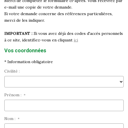
Merci de compléter le formulaire ci-après. Vous recevrez par
Historique
e-mail une copie de votre demande.
Si votre demande concerne des références particulières,
Nos Valeurs
merci de les indiquer.
Nous Rejoindre
Nos Actualités
IMPORTANT :
Si vous avez déjà des codes d'accés personnels
à ce site, identifiez-vous en cliquant
ici
Vos coordonnées
CONTACT
* Information obligatoire
EXTRANET
Civilité :
Extranet Syndic Et Gestion Locative
Extranet Vendeur/acquéreur
Prénom :
*
Extranet Syndic Estale
Nom :
*