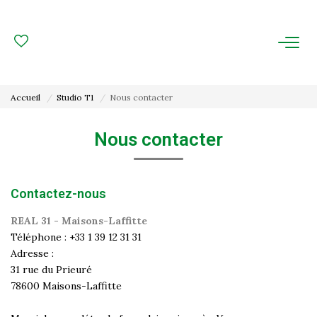
ACHAT
LOCATION
Accueil
Studio T1
Nous contacter
ESTIMATION
Nous contacter
FAIRE GÉRER
Contactez-nous
Gestion Locative
Gestion De Copropriété
REAL 31 - Maisons-Laffitte
Téléphone :
+33 1 39 12 31 31
Adresse :
NOUS CONNAITRE
31 rue du Prieuré
78600
Maisons-Laffitte
Nos Agences