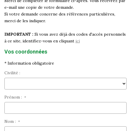
Merci de compléter le formulaire ci-après. Vous recevrez par
Historique
e-mail une copie de votre demande.
Si votre demande concerne des références particulières,
Nos Valeurs
merci de les indiquer.
Nous Rejoindre
Nos Actualités
IMPORTANT :
Si vous avez déjà des codes d'accés personnels
à ce site, identifiez-vous en cliquant
ici
Vos coordonnées
CONTACT
* Information obligatoire
EXTRANET
Civilité :
Extranet Syndic Et Gestion Locative
Extranet Vendeur/acquéreur
Prénom :
*
Extranet Syndic Estale
Nom :
*