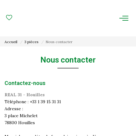
ACHAT
LOCATION
Accueil
3 pièces
Nous contacter
ESTIMATION
Nous contacter
FAIRE GÉRER
Contactez-nous
Gestion Locative
Gestion De Copropriété
REAL 31 - Houilles
Téléphone :
+33 1 39 15 31 31
Adresse :
NOUS CONNAITRE
3 place Michelet
78800
Houilles
Nos Agences