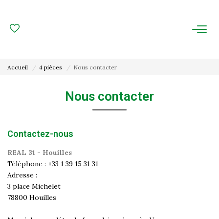
ACHAT
LOCATION
Accueil
4 pièces
Nous contacter
ESTIMATION
Nous contacter
FAIRE GÉRER
Contactez-nous
Gestion Locative
Gestion De Copropriété
REAL 31 - Houilles
Téléphone :
+33 1 39 15 31 31
Adresse :
NOUS CONNAITRE
3 place Michelet
78800
Houilles
Nos Agences