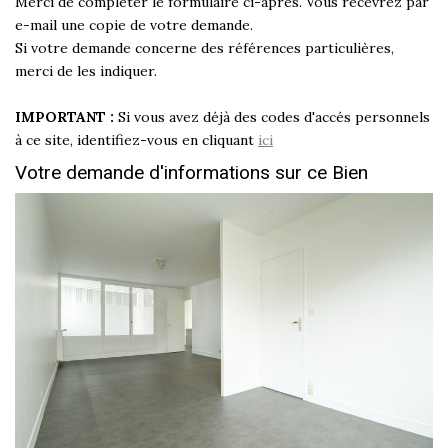
Merci de compléter le formulaire ci-après. Vous recevrez par
Historique
e-mail une copie de votre demande.
Si votre demande concerne des références particulières,
Nos Valeurs
merci de les indiquer.
Nous Rejoindre
Nos Actualités
IMPORTANT :
Si vous avez déjà des codes d'accés personnels
à ce site, identifiez-vous en cliquant
ici
Votre demande d'informations sur ce Bien
CONTACT
EXTRANET
Extranet Syndic Et Gestion Locative
Extranet Vendeur/acquéreur
Extranet Syndic Estale