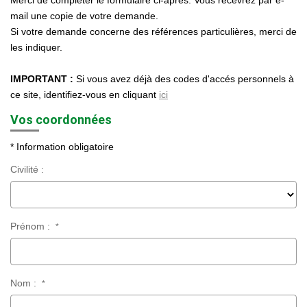
Merci de compléter le formulaire ci-après. Vous recevrez par e-
Nos Agences
mail une copie de votre demande.
Si votre demande concerne des références particulières, merci de
Historique
les indiquer.
Nos Valeurs
IMPORTANT :
Si vous avez déjà des codes d'accés personnels à
Nous Rejoindre
ce site, identifiez-vous en cliquant
ici
Nos Actualités
Vos coordonnées
* Information obligatoire
CONTACT
Civilité :
EXTRANET
Extranet Syndic Et Gestion Locative
Prénom :
*
Extranet Vendeur/acquéreur
Extranet Syndic Estale
Nom :
*