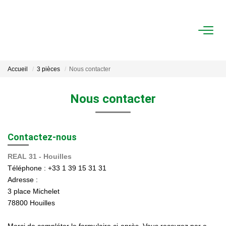
ACHAT
Accueil
3 pièces
Nous contacter
LOCATION
Nous contacter
ESTIMATION
Contactez-nous
FAIRE GÉRER
REAL 31 - Houilles
Gestion Locative
Téléphone :
+33 1 39 15 31 31
Gestion De Copropriété
Adresse :
3 place Michelet
78800
Houilles
NOUS CONNAITRE