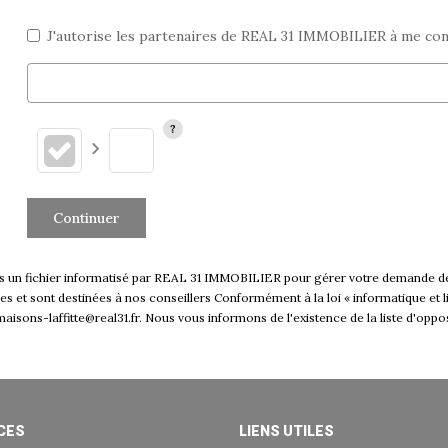
J'autorise les partenaires de REAL 31 IMMOBILIER à me con
Continuer
ans un fichier informatisé par REAL 31 IMMOBILIER pour gérer votre demande de
ables et sont destinées à nos conseillers Conformément à la loi « informatique e
isons-laffitte@real31.fr. Nous vous informons de l'existence de la liste d'oppo
CES
LIENS UTILES