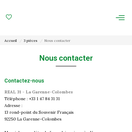
ACHAT
LOCATION
Accueil
3 pièces
Nous contacter
ESTIMATION
Nous contacter
FAIRE GÉRER
Contactez-nous
Gestion Locative
Gestion De Copropriété
REAL 31 - La Garenne-Colombes
Téléphone :
+33 1 47 84 31 31
Adresse :
NOUS CONNAITRE
13 rond-point du Souvenir Français
92250
La Garenne-Colombes
Nos Agences