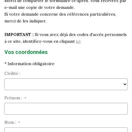
Merci de compléter le formulaire ci-après. Vous recevrez par
Historique
e-mail une copie de votre demande.
Si votre demande concerne des références particulières,
Nos Valeurs
merci de les indiquer.
Nous Rejoindre
Nos Actualités
IMPORTANT :
Si vous avez déjà des codes d'accés personnels
à ce site, identifiez-vous en cliquant
ici
Vos coordonnées
CONTACT
* Information obligatoire
EXTRANET
Civilité :
Extranet Syndic Et Gestion Locative
Extranet Vendeur/acquéreur
Prénom :
*
Extranet Syndic Estale
Nom :
*