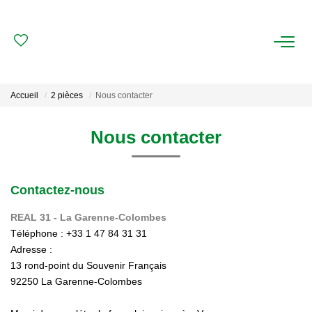
ACHAT
LOCATION
Accueil
2 pièces
Nous contacter
ESTIMATION
Nous contacter
FAIRE GÉRER
Contactez-nous
Gestion Locative
Gestion De Copropriété
REAL 31 - La Garenne-Colombes
Téléphone :
+33 1 47 84 31 31
Adresse :
NOUS CONNAITRE
13 rond-point du Souvenir Français
92250
La Garenne-Colombes
Nos Agences