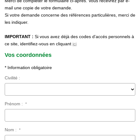
Merci de compléter le formulaire ci-après. Vous recevrez par
Historique
e-mail une copie de votre demande.
Si votre demande concerne des références particulières,
Nos Valeurs
merci de les indiquer.
Nous Rejoindre
Nos Actualités
IMPORTANT :
Si vous avez déjà des codes d'accés personnels
à ce site, identifiez-vous en cliquant
ici
Vos coordonnées
CONTACT
* Information obligatoire
EXTRANET
Civilité :
Extranet Syndic Et Gestion Locative
Extranet Vendeur/acquéreur
Prénom :
*
Extranet Syndic Estale
Nom :
*