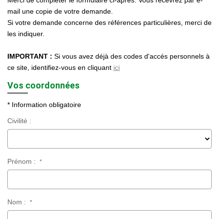
Merci de compléter le formulaire ci-après. Vous recevrez par e-
Nos Agences
mail une copie de votre demande.
Si votre demande concerne des références particulières, merci de
Historique
les indiquer.
Nos Valeurs
IMPORTANT :
Si vous avez déjà des codes d'accés personnels à
Nous Rejoindre
ce site, identifiez-vous en cliquant
ici
Nos Actualités
Vos coordonnées
* Information obligatoire
CONTACT
Civilité :
EXTRANET
Extranet Syndic Et Gestion Locative
Prénom :
*
Extranet Vendeur/acquéreur
Extranet Syndic Estale
Nom :
*