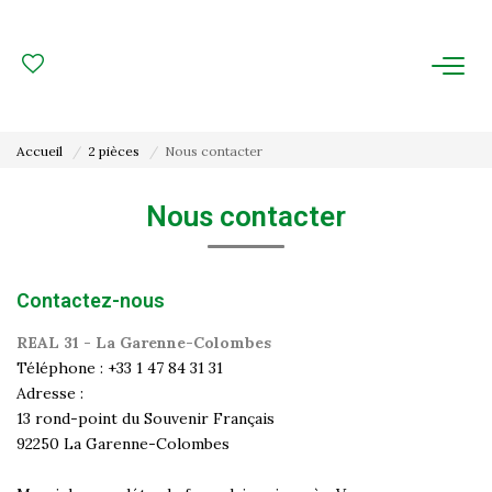
ACHAT
LOCATION
Accueil
2 pièces
Nous contacter
ESTIMATION
Nous contacter
FAIRE GÉRER
Contactez-nous
Gestion Locative
Gestion De Copropriété
REAL 31 - La Garenne-Colombes
Téléphone :
+33 1 47 84 31 31
Adresse :
NOUS CONNAITRE
13 rond-point du Souvenir Français
92250
La Garenne-Colombes
Nos Agences