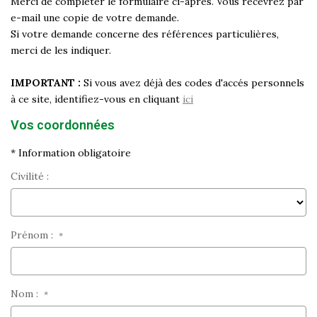
Merci de compléter le formulaire ci-après. Vous recevrez par
Historique
e-mail une copie de votre demande.
Si votre demande concerne des références particulières,
Nos Valeurs
merci de les indiquer.
Nous Rejoindre
Nos Actualités
IMPORTANT :
Si vous avez déjà des codes d'accés personnels
à ce site, identifiez-vous en cliquant
ici
Vos coordonnées
CONTACT
* Information obligatoire
EXTRANET
Civilité :
Extranet Syndic Et Gestion Locative
Extranet Vendeur/acquéreur
Prénom :
*
Extranet Syndic Estale
Nom :
*