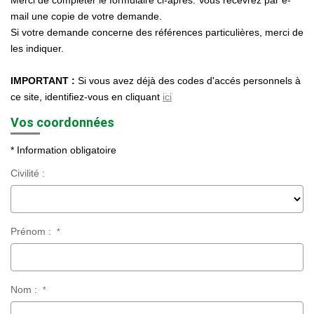
Merci de compléter le formulaire ci-après. Vous recevrez par e-
Nos Agences
mail une copie de votre demande.
Si votre demande concerne des références particulières, merci de
Historique
les indiquer.
Nos Valeurs
IMPORTANT :
Si vous avez déjà des codes d'accés personnels à
Nous Rejoindre
ce site, identifiez-vous en cliquant
ici
Nos Actualités
Vos coordonnées
* Information obligatoire
CONTACT
Civilité :
EXTRANET
Extranet Syndic Et Gestion Locative
Prénom :
*
Extranet Vendeur/acquéreur
Extranet Syndic Estale
Nom :
*