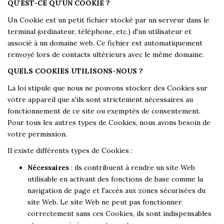
QU'EST-CE QU'UN COOKIE ?
Historique
Un Cookie est un petit fichier stocké par un serveur dans le
Nos Valeurs
terminal (ordinateur, téléphone, etc.) d'un utilisateur et
Nous Rejoindre
associé à un domaine web. Ce fichier est automatiquement
renvoyé lors de contacts ultérieurs avec le même domaine.
Nos Actualités
QUELS COOKIES UTILISONS-NOUS ?
La loi stipule que nous ne pouvons stocker des Cookies sur
CONTACT
votre appareil que s'ils sont strictement nécessaires au
fonctionnement de ce site ou exemptés de consentement.
EXTRANET
Pour tous les autres types de Cookies, nous avons besoin de
votre permission.
Extranet Syndic Et Gestion Locative
Il existe différents types de Cookies :
Extranet Vendeur/acquéreur
Nécessaires
: ils contribuent à rendre un site Web
utilisable en activant des fonctions de base comme la
Extranet Syndic Estale
navigation de page et l'accès aux zones sécurisées du
site Web. Le site Web ne peut pas fonctionner
correctement sans ces Cookies, ils sont indispensables