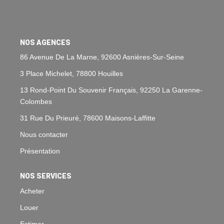
Nos Agences
Historique
NOS AGENCES
Nos Valeurs
86 Avenue De La Marne, 92600 Asnières-Sur-Seine
Nous Rejoindre
3 Place Michelet, 78800 Houilles
Nos Actualités
13 Rond-Point Du Souvenir Français, 92250 La Garenne-
Colombes
CONTACT
31 Rue Du Prieuré, 78600 Maisons-Laffitte
Nous contacter
EXTRANET
Présentation
Extranet Syndic Et Gestion Locative
NOS SERVICES
Extranet Vendeur/acquéreur
Acheter
Extranet Syndic Estale
Louer
Estimer