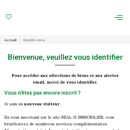
ACHAT
LOCATION
Accueil
Identification
ESTIMATION
Bienvenue, veuillez vous identifier
FAIRE GÉRER
Pour accéder aux sélections de biens et aux alertes
Gestion Locative
email, merci de vous identifier.
Gestion De Copropriété
Vous n'êtes pas encore inscrit ?
Je suis un
nouveau visiteur
.
NOUS CONNAITRE
En vous inscrivant sur le site REAL 31 IMMOBILIER, vous
bénéficierez de nombreux services complémentaires.
Nos Agences