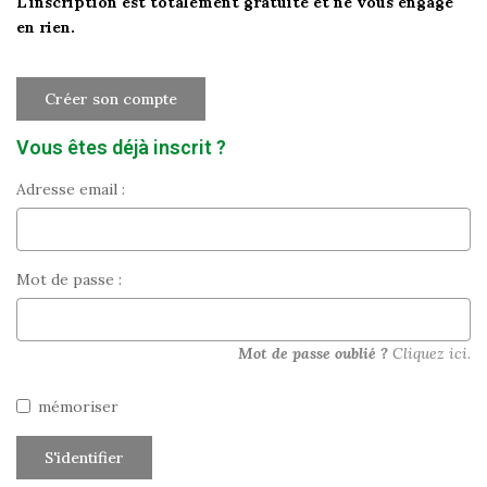
L'inscription est totalement gratuite et ne vous engage
Historique
en rien.
Nos Valeurs
Nous Rejoindre
Créer son compte
Nos Actualités
Vous êtes déjà inscrit ?
Adresse email :
CONTACT
EXTRANET
Mot de passe :
Extranet Syndic Et Gestion Locative
Mot de passe oublié ?
Cliquez ici.
Extranet Vendeur/acquéreur
Extranet Syndic Estale
mémoriser
S'identifier