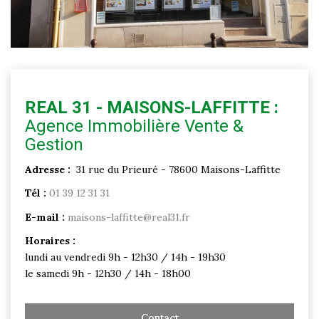
Historique
Nos Valeurs
Nous Rejoindre
Nos Actualités
REAL 31 - MAISONS-LAFFITTE :
Agence Immobilière Vente &
CONTACT
Gestion
Adresse :
31 rue du Prieuré - 78600 Maisons-Laffitte
EXTRANET
Tél :
01 39 12 31 31
Extranet Syndic Et Gestion Locative
E-mail :
maisons-laffitte@real31.fr
Extranet Vendeur/acquéreur
Horaires :
Extranet Syndic Estale
lundi au vendredi 9h - 12h30 / 14h - 19h30
le samedi 9h - 12h30 / 14h - 18h00
Contact