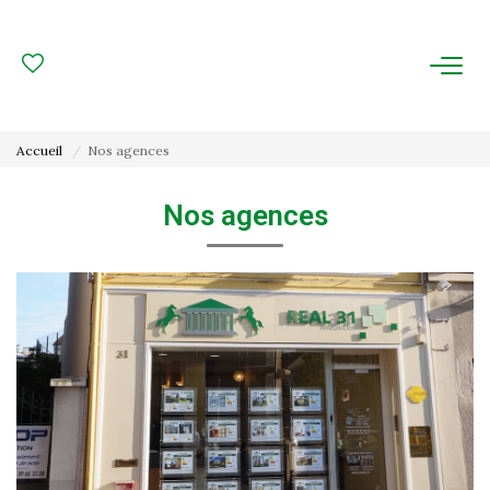
ACHAT
LOCATION
Accueil
Nos agences
ESTIMATION
Nos agences
FAIRE GÉRER
Gestion Locative
Gestion De Copropriété
NOUS CONNAITRE
Nos Agences