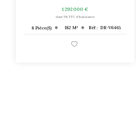
1 292 000 €
dont 5% TTC d'honoraires
182
M²
Réf :
DR-V6465
8
Pièce(s)