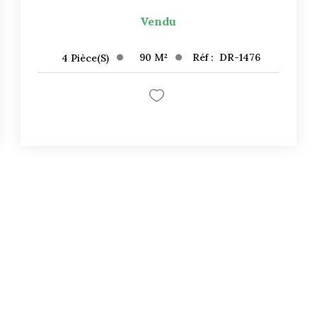
Vendu
90
M²
Réf :
DR-1476
4
Pièce(s)