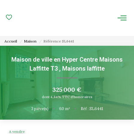
ACHAT
LOCATION
Accueil
Maison
Référence SL6441
ESTIMATION
Maison de ville en Hyper Centre Maisons
Laffitte T3
,
Maisons laffitte
FAIRE GÉRER
Gestion Locative
325 000 €
Gestion De Copropriété
dont 4,84% TTC d'honoraires
3
pièce(s)
•
60
m²
•
Réf : SL6441
NOUS CONNAITRE
Nos Agences
A vendre