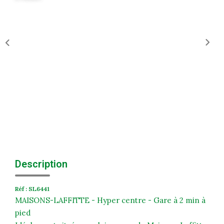
Historique
Nos Valeurs
Nous Rejoindre
Nos Actualités
CONTACT
EXTRANET
Extranet Syndic Et Gestion Locative
Description
Extranet Vendeur/acquéreur
Extranet Syndic Estale
Réf : SL6441
MAISONS-LAFFITTE - Hyper centre - Gare à 2 min à
pied