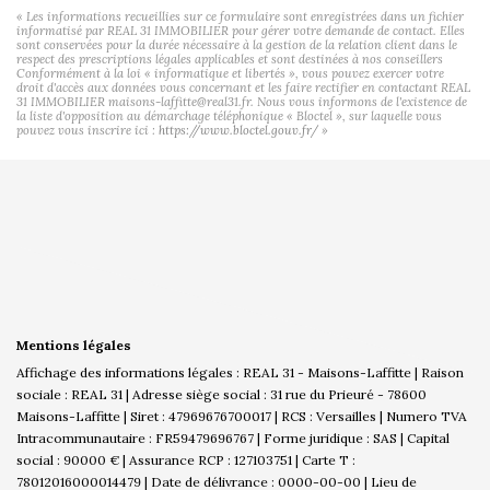
« Les informations recueillies sur ce formulaire sont enregistrées dans un fichier
informatisé par REAL 31 IMMOBILIER pour gérer votre demande de contact. Elles
sont conservées pour la durée nécessaire à la gestion de la relation client dans le
respect des prescriptions légales applicables et sont destinées à nos conseillers
Conformément à la loi « informatique et libertés », vous pouvez exercer votre
droit d'accès aux données vous concernant et les faire rectifier en contactant REAL
31 IMMOBILIER maisons-laffitte@real31.fr. Nous vous informons de l'existence de
la liste d'opposition au démarchage téléphonique « Bloctel », sur laquelle vous
pouvez vous inscrire ici :
https://www.bloctel.gouv.fr/
»
Mentions légales
Affichage des informations légales : REAL 31 - Maisons-Laffitte | Raison
sociale : REAL 31 | Adresse siège social : 31 rue du Prieuré - 78600
Maisons-Laffitte | Siret : 47969676700017 | RCS : Versailles | Numero TVA
Intracommunautaire : FR59479696767 | Forme juridique : SAS | Capital
social : 90000 € | Assurance RCP : 127103751 |
Carte T :
78012016000014479 | Date de délivrance : 0000-00-00 | Lieu de