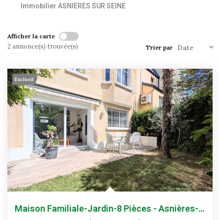
Immobilier ASNIERES SUR SEINE
Historique
Nos Valeurs
Afficher la carte
Nous Rejoindre
2 annonce(s) trouvée(s)
Trier par
Nos Actualités
Exclusif
CONTACT
EXTRANET
Extranet Syndic Et Gestion Locative
Extranet Vendeur/acquéreur
Extranet Syndic Estale
Maison Familiale-Jardin-8 Pièces - Asnières-Sur-Seine