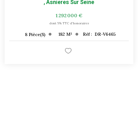
,
Asnieres Sur Seine
1 292 000 €
dont 5% TTC d'honoraires
182
M²
Réf :
DR-V6465
8
Pièce(s)