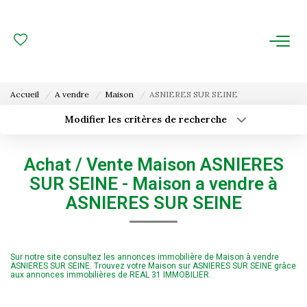
ACHAT
LOCATION
Accueil
A vendre
Maison
ASNIERES SUR SEINE
ESTIMATION
Modifier les critères de recherche
Type de transaction
Localisation
Acheter
Localisation
FAIRE GÉRER
Achat / Vente Maison ASNIERES
Type de bien
Surface min
Sélectionnez...
SUR SEINE - Maison a vendre à
Gestion Locative
ASNIERES SUR SEINE
Budget max
Plus de critères
Gestion De Copropriété
Créer une alerte
Sur notre site consultez les annonces immobilière de Maison à vendre
NOUS CONNAITRE
ASNIERES SUR SEINE. Trouvez votre Maison sur ASNIERES SUR SEINE grâce
aux annonces immobilières de REAL 31 IMMOBILIER.
Nos Agences