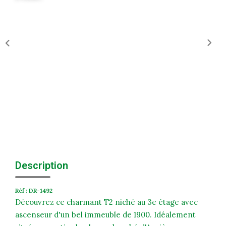
Historique
Nos Valeurs
Nous Rejoindre
Nos Actualités
CONTACT
EXTRANET
Extranet Syndic Et Gestion Locative
Description
Extranet Vendeur/acquéreur
Extranet Syndic Estale
Réf : DR-1492
Découvrez ce charmant T2 niché au 3e étage avec
ascenseur d'un bel immeuble de 1900. Idéalement