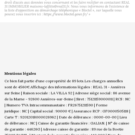
droit d'accès aux données vous concernant et les faire rectifier en contactant REAL
31 IMMOBILIER maisons-laffitte@real31.fr. Nous vous informons de l'existence de
la liste d'opposition au démarchage téléphonique « Bloctel », sur laquelle vous
pouvez vous inscrire ici :
https://www.bloctel.gouv.fr/
»
Mentions légales
Ce bien fait partie d'une copropriété de 89 lots.Les charges annuelles
sont de 4560€.
Affichage des informations légales : REAL 31 - Asnières
sur Seine | Raison sociale : LA VILLA 92 | Adresse siège social : 86 avenue
de la Marne - 92600 Asnières-sur-Seine | Siret : 75121159000011 | RCS : NC
| Numero TVA Intracommunautaire : FR26751211590 | Forme
juridique : NC | Capital social : 90000 € | Assurance RCP : GF0000505118 |
Carte T : 92012018000026962 | Date de délivrance : 0000-00-00 | Lieu
de délivrance : NC | Caisse de garantie financière : GALIAN. | N° de caisse
de garantie : 44626G | Adresse caisse de garantie : 89 rue de la Boetie