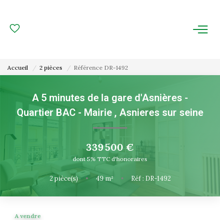
ACHAT
LOCATION
Accueil
2 pièces
Référence DR-1492
ESTIMATION
A 5 minutes de la gare d'Asnières -
Quartier BAC - Mairie
,
Asnieres sur seine
FAIRE GÉRER
Gestion Locative
339 500 €
Gestion De Copropriété
dont 5% TTC d'honoraires
2
pièce(s)
•
49
m²
•
Réf : DR-1492
NOUS CONNAITRE
Nos Agences
A vendre