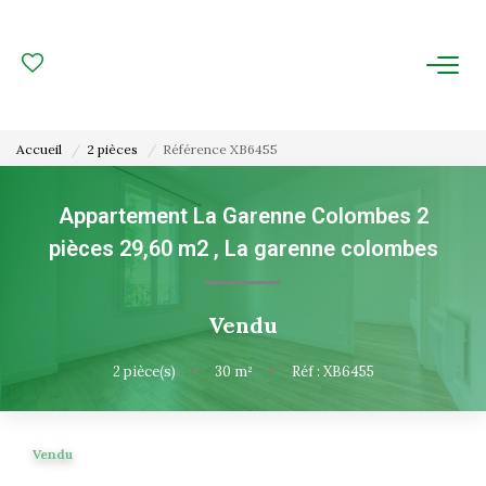
ACHAT
LOCATION
Accueil
2 pièces
Référence XB6455
ESTIMATION
Appartement La Garenne Colombes 2
pièces 29,60 m2
,
La garenne colombes
FAIRE GÉRER
Gestion Locative
Vendu
Gestion De Copropriété
2
pièce(s)
•
30
m²
•
Réf : XB6455
NOUS CONNAITRE
Vendu
Nos Agences