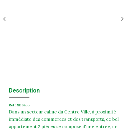
Historique
Nos Valeurs
Nous Rejoindre
Nos Actualités
CONTACT
EXTRANET
Extranet Syndic Et Gestion Locative
Description
Extranet Vendeur/acquéreur
Réf : XB6455
Extranet Syndic Estale
Dans un secteur calme du Centre Ville, à proximité
immédiate des commerces et des transports, ce bel
appartement 2 pièces se compose d'une entrée, un