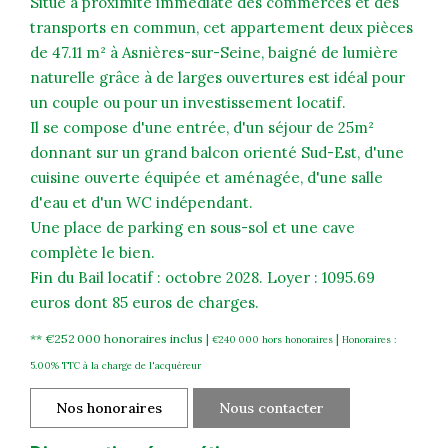
Situé à proximité immédiate des commerces et des
transports en commun, cet appartement deux pièces
de 47.11 m² à Asnières-sur-Seine, baigné de lumière
naturelle grâce à de larges ouvertures est idéal pour
un couple ou pour un investissement locatif.
Il se compose d'une entrée, d'un séjour de 25m²
donnant sur un grand balcon orienté Sud-Est, d'une
cuisine ouverte équipée et aménagée, d'une salle
d'eau et d'un WC indépendant.
Une place de parking en sous-sol et une cave
complète le bien.
Fin du Bail locatif : octobre 2028. Loyer : 1095.69
euros dont 85 euros de charges.
** €252 000
honoraires inclus
|
|
€240 000
hors honoraires
Honoraires :
5.00% TTC à la charge de l'acquéreur
Nos honoraires
Nous contacter