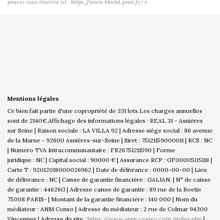
pouvez vous inscrire ici :
https://www.bloctel.gouv.fr/
»
Mentions légales
Ce bien fait partie d'une copropriété de 331 lots.Les charges annuelles
sont de 2140€.
Affichage des informations légales : REAL 31 - Asnières
sur Seine | Raison sociale : LA VILLA 92 | Adresse siège social : 86 avenue
de la Marne - 92600 Asnières-sur-Seine | Siret : 75121159000011 | RCS : NC
| Numero TVA Intracommunautaire : FR26751211590 | Forme
juridique : NC | Capital social : 90000 € | Assurance RCP : GF0000505118 |
Carte T : 92012018000026962 | Date de délivrance : 0000-00-00 | Lieu
de délivrance : NC | Caisse de garantie financière : GALIAN. | N° de caisse
de garantie : 44626G | Adresse caisse de garantie : 89 rue de la Boetie
75008 PARIS- | Montant de la garantie financière : 140 000 | Nom du
médiateur : ANM Conso | Adresse du médiateur : 2 rue de Colmar 94300
Vincennes | Adresse du site :
https://www.anm-conso.com/index.php
|