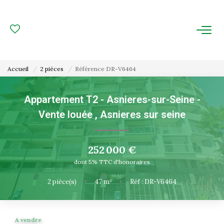
ACHAT
LOCATION
Accueil
2 pièces
Référence DR-V6464
ESTIMATION
Appartement T2 - Asnieres-sur-Seine -
Vente louée
,
Asnieres sur seine
FAIRE GÉRER
Gestion Locative
252 000 €
Gestion De Copropriété
dont 5% TTC d'honoraires
2
pièce(s)
•
47
m²
•
Réf : DR-V6464
NOUS CONNAITRE
Nos Agences
A vendre