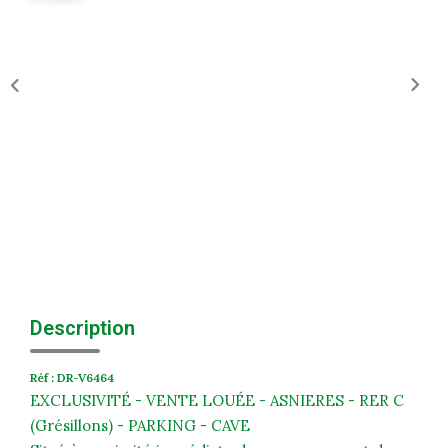
Historique
Nos Valeurs
Nous Rejoindre
Nos Actualités
CONTACT
EXTRANET
Extranet Syndic Et Gestion Locative
Description
Extranet Vendeur/acquéreur
Extranet Syndic Estale
Réf : DR-V6464
EXCLUSIVITÉ - VENTE LOUÉE - ASNIERES - RER C
(Grésillons) - PARKING - CAVE