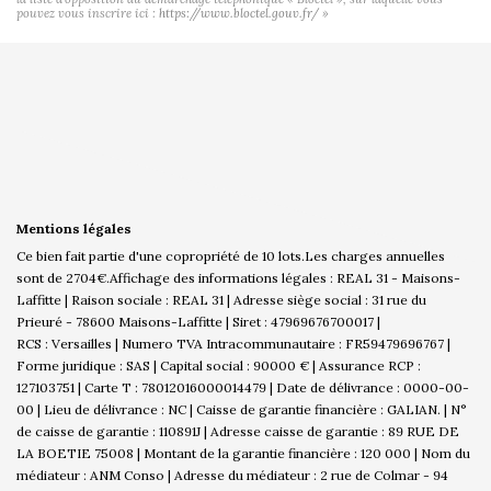
pouvez vous inscrire ici :
https://www.bloctel.gouv.fr/
»
Mentions légales
Ce bien fait partie d'une copropriété de 10 lots.Les charges annuelles
sont de 2704€.
Affichage des informations légales : REAL 31 - Maisons-
Laffitte | Raison sociale : REAL 31 | Adresse siège social : 31 rue du
Prieuré - 78600 Maisons-Laffitte | Siret : 47969676700017 |
RCS : Versailles | Numero TVA Intracommunautaire : FR59479696767 |
Forme juridique : SAS | Capital social : 90000 € | Assurance RCP :
127103751 |
Carte T : 78012016000014479 | Date de délivrance : 0000-00-
00 | Lieu de délivrance : NC | Caisse de garantie financière : GALIAN. | N°
de caisse de garantie : 110891J | Adresse caisse de garantie : 89 RUE DE
LA BOETIE 75008 | Montant de la garantie financière : 120 000 | Nom du
médiateur : ANM Conso | Adresse du médiateur : 2 rue de Colmar - 94