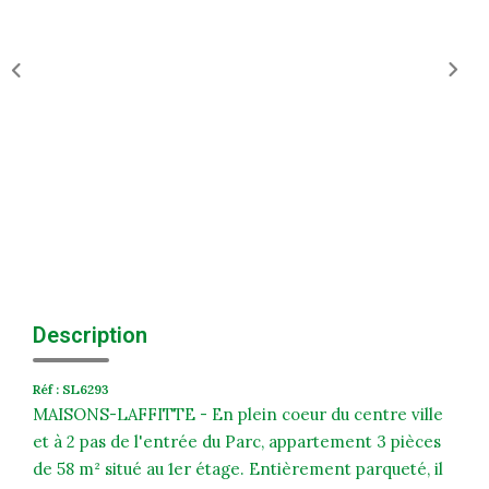
Historique
Nos Valeurs
Nous Rejoindre
Nos Actualités
CONTACT
EXTRANET
Extranet Syndic Et Gestion Locative
Description
Extranet Vendeur/acquéreur
Réf : SL6293
Extranet Syndic Estale
MAISONS-LAFFITTE - En plein coeur du centre ville
et à 2 pas de l'entrée du Parc, appartement 3 pièces
de 58 m² situé au 1er étage. Entièrement parqueté, il