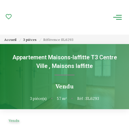
ACHAT
LOCATION
Accueil
3 pièces
Référence SL6293
ESTIMATION
Appartement Maisons-laffitte T3 Centre
Ville
,
Maisons laffitte
FAIRE GÉRER
Gestion Locative
Vendu
Gestion De Copropriété
3
pièce(s)
•
57
m²
•
Réf : SL6293
NOUS CONNAITRE
Vendu
Nos Agences