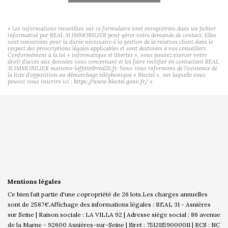
« Les informations recueillies sur ce formulaire sont enregistrées dans un fichier
informatisé par REAL 31 IMMOBILIER pour gérer votre demande de contact. Elles
sont conservées pour la durée nécessaire à la gestion de la relation client dans le
respect des prescriptions légales applicables et sont destinées à nos conseillers
Conformément à la loi « informatique et libertés », vous pouvez exercer votre
droit d'accès aux données vous concernant et les faire rectifier en contactant REAL
31 IMMOBILIER maisons-laffitte@real31.fr. Nous vous informons de l'existence de
la liste d'opposition au démarchage téléphonique « Bloctel », sur laquelle vous
pouvez vous inscrire ici :
https://www.bloctel.gouv.fr/
»
Mentions légales
Ce bien fait partie d'une copropriété de 26 lots.Les charges annuelles
sont de 2587€.
Affichage des informations légales : REAL 31 - Asnières
sur Seine | Raison sociale : LA VILLA 92 | Adresse siège social : 86 avenue
de la Marne - 92600 Asnières-sur-Seine | Siret : 75121159000011 | RCS : NC