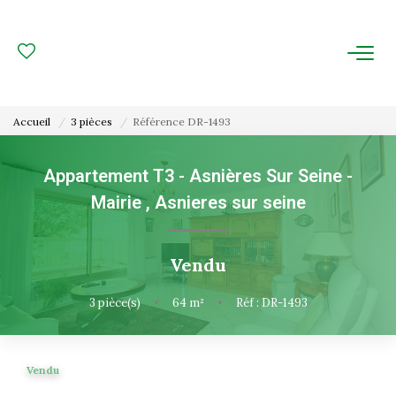
ACHAT
LOCATION
Accueil
3 pièces
Référence DR-1493
ESTIMATION
Appartement T3 - Asnières Sur Seine -
Mairie
,
Asnieres sur seine
FAIRE GÉRER
Gestion Locative
Vendu
Gestion De Copropriété
3
pièce(s)
•
64
m²
•
Réf : DR-1493
NOUS CONNAITRE
Vendu
Nos Agences