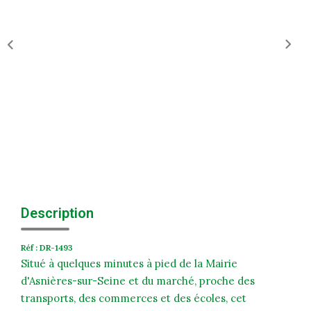
Historique
Nos Valeurs
Nous Rejoindre
Nos Actualités
CONTACT
EXTRANET
Extranet Syndic Et Gestion Locative
Description
Extranet Vendeur/acquéreur
Réf : DR-1493
Extranet Syndic Estale
Situé à quelques minutes à pied de la Mairie
d'Asnières-sur-Seine et du marché, proche des
transports, des commerces et des écoles, cet