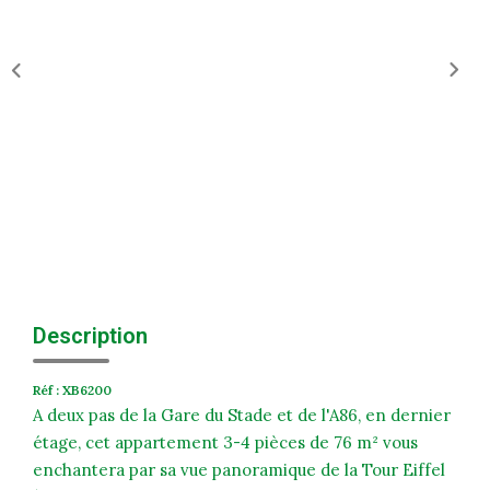
Historique
Nos Valeurs
Nous Rejoindre
Nos Actualités
CONTACT
EXTRANET
Extranet Syndic Et Gestion Locative
Description
Extranet Vendeur/acquéreur
Réf : XB6200
Extranet Syndic Estale
A deux pas de la Gare du Stade et de l'A86, en dernier
étage, cet appartement 3-4 pièces de 76 m² vous
enchantera par sa vue panoramique de la Tour Eiffel