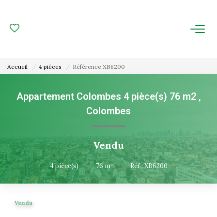
ACHAT
LOCATION
Accueil
4 pièces
Référence XB6200
ESTIMATION
Appartement Colombes 4 pièce(s) 76 m2
,
Colombes
FAIRE GÉRER
Gestion Locative
Vendu
Gestion De Copropriété
4
pièce(s)
•
76
m²
•
Réf : XB6200
NOUS CONNAITRE
Vendu
Nos Agences