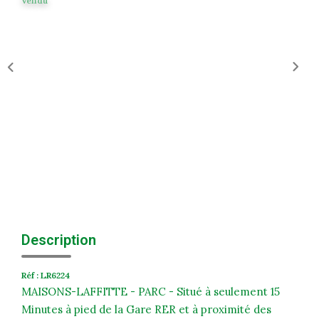
Vendu
Historique
Nos Valeurs
Nous Rejoindre
Nos Actualités
CONTACT
EXTRANET
Extranet Syndic Et Gestion Locative
Extranet Vendeur/acquéreur
Description
Extranet Syndic Estale
Réf : LR6224
MAISONS-LAFFITTE - PARC - Situé à seulement 15
Minutes à pied de la Gare RER et à proximité des