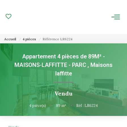
ACHAT
LOCATION
Accueil
4 pièces
Référence LR6224
ESTIMATION
Appartement 4 pièces de 89M² -
MAISONS-LAFFITTE - PARC
,
Maisons
FAIRE GÉRER
laffitte
Gestion Locative
Gestion De Copropriété
Vendu
4
pièce(s)
•
89
m²
•
Réf : LR6224
NOUS CONNAITRE
Nos Agences