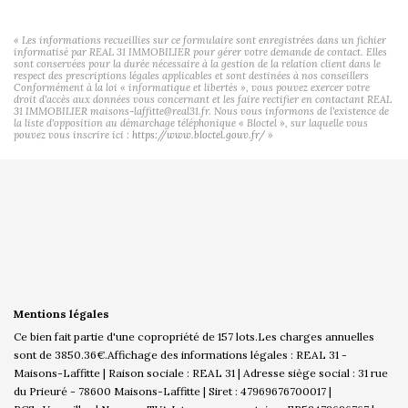
« Les informations recueillies sur ce formulaire sont enregistrées dans un fichier
informatisé par REAL 31 IMMOBILIER pour gérer votre demande de contact. Elles
sont conservées pour la durée nécessaire à la gestion de la relation client dans le
respect des prescriptions légales applicables et sont destinées à nos conseillers
Conformément à la loi « informatique et libertés », vous pouvez exercer votre
droit d'accès aux données vous concernant et les faire rectifier en contactant REAL
31 IMMOBILIER maisons-laffitte@real31.fr. Nous vous informons de l'existence de
la liste d'opposition au démarchage téléphonique « Bloctel », sur laquelle vous
pouvez vous inscrire ici :
https://www.bloctel.gouv.fr/
»
Mentions légales
Ce bien fait partie d'une copropriété de 157 lots.Les charges annuelles
sont de 3850.36€.
Affichage des informations légales : REAL 31 -
Maisons-Laffitte | Raison sociale : REAL 31 | Adresse siège social : 31 rue
du Prieuré - 78600 Maisons-Laffitte | Siret : 47969676700017 |