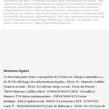
informatisé par REAL 31 IMMOBILIER pour gérer votre demande de contact. Elles
sont conservées pour la durée nécessaire à la gestion de la relation client dans le
respect des prescriptions légales applicables et sont destinées à nos conseillers
Conformément à la loi « informatique et libertés », vous pouvez exercer votre
droit d'accès aux données vous concernant et les faire rectifier en contactant REAL
31 IMMOBILIER maisons-laffitte@real31.fr. Nous vous informons de l'existence de
la liste d'opposition au démarchage téléphonique « Bloctel », sur laquelle vous
pouvez vous inscrire ici :
https://www.bloctel.gouv.fr/
»
Mentions légales
Ce bien fait partie d'une copropriété de 12 lots.Les charges annuelles sont
de 1572€.
Affichage des informations légales : REAL 31 - Maisons-Laffitte
| Raison sociale : REAL 31 | Adresse siège social : 31 rue du Prieuré -
78600 Maisons-Laffitte | Siret : 47969676700017 | RCS : Versailles |
Numero TVA Intracommunautaire : FR59479696767 | Forme
juridique : SAS | Capital social : 90000 € | Assurance RCP : 127103751 |
Carte T : 78012016000014479 | Date de délivrance : 0000-00-00 | Lieu de