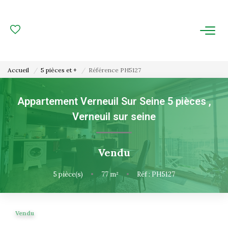
ACHAT
LOCATION
Accueil
5 pièces et +
Référence PH5127
ESTIMATION
Appartement Verneuil Sur Seine 5 pièces
,
Verneuil sur seine
FAIRE GÉRER
Gestion Locative
Vendu
Gestion De Copropriété
5
pièce(s)
•
77
m²
•
Réf : PH5127
NOUS CONNAITRE
Vendu
Nos Agences