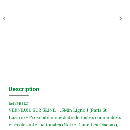
Historique
Nos Valeurs
Nous Rejoindre
Nos Actualités
CONTACT
EXTRANET
Extranet Syndic Et Gestion Locative
Description
Extranet Vendeur/acquéreur
Réf : PH5127
Extranet Syndic Estale
VERNEUIL SUR SEINE - 15Min Ligne J (Paris St
Lazare) - Proximité immédiate de toutes commodités
et écoles internationales (Notre Dame Les Oiseaux),