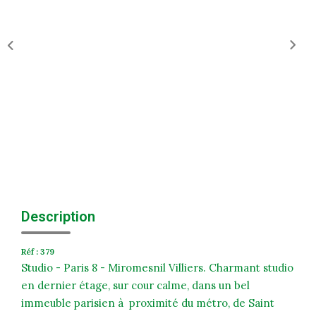
Historique
Nos Valeurs
Nous Rejoindre
Nos Actualités
CONTACT
EXTRANET
Extranet Syndic Et Gestion Locative
Description
Extranet Vendeur/acquéreur
Réf : 379
Extranet Syndic Estale
Studio - Paris 8 - Miromesnil Villiers. Charmant studio
en dernier étage, sur cour calme, dans un bel
immeuble parisien à proximité du métro, de Saint