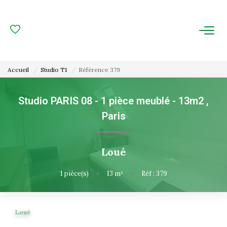
ACHAT
LOCATION
Accueil
Studio T1
Référence 379
ESTIMATION
Studio PARIS 08 - 1 pièce meublé - 13m2
,
Paris
FAIRE GÉRER
Gestion Locative
Loué
Gestion De Copropriété
1
pièce(s)
•
13
m²
•
Réf : 379
NOUS CONNAITRE
Loué
Nos Agences