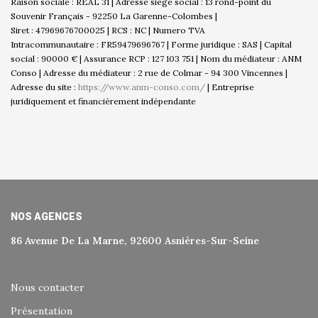
Raison sociale : REAL 31 | Adresse siège social : 13 rond-point du
Souvenir Français - 92250 La Garenne-Colombes |
Siret : 47969676700025 | RCS : NC | Numero TVA
Intracommunautaire : FR59479696767 | Forme juridique : SAS | Capital
social : 90000 € | Assurance RCP : 127 103 751 | Nom du médiateur : ANM
Conso | Adresse du médiateur : 2 rue de Colmar - 94 300 Vincennes |
Adresse du site :
https://www.anm-conso.com/
|
Entreprise
juridiquement et financièrement indépendante
NOS AGENCES
86 Avenue De La Marne, 92600 Asnières-Sur-Seine
Nous contacter
Présentation