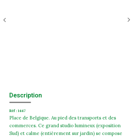
Historique
Nos Valeurs
Nous Rejoindre
Nos Actualités
CONTACT
EXTRANET
Extranet Syndic Et Gestion Locative
Description
Extranet Vendeur/acquéreur
Réf : 1447
Extranet Syndic Estale
Place de Belgique. Au pied des transports et des
commerces. Ce grand studio lumineux (exposition
Sud) et calme (entièrement sur jardin) se compose