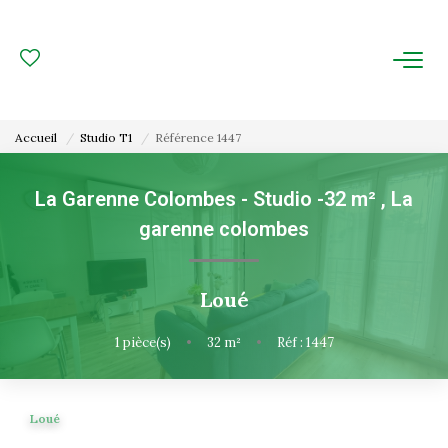
ACHAT
LOCATION
Accueil
Studio T1
Référence 1447
ESTIMATION
La Garenne Colombes - Studio -32 m²
,
La
garenne colombes
FAIRE GÉRER
Gestion Locative
Loué
Gestion De Copropriété
1
pièce(s)
•
32
m²
•
Réf : 1447
NOUS CONNAITRE
Loué
Nos Agences