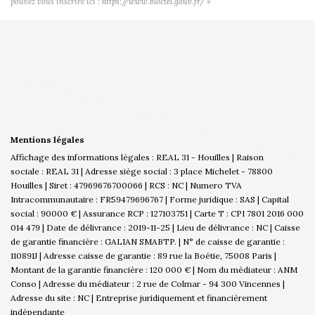
pouvez vous inscrire ici :
https://www.bloctel.gouv.fr/
»
Mentions légales
Affichage des informations légales : REAL 31 - Houilles | Raison
sociale : REAL 31 | Adresse siège social : 3 place Michelet - 78800
Houilles | Siret : 47969676700066 | RCS : NC | Numero TVA
Intracommunautaire : FR59479696767 | Forme juridique : SAS | Capital
social : 90000 € | Assurance RCP : 127103751 |
Carte T : CPI 7801 2016 000
014 479 | Date de délivrance : 2019-11-25 | Lieu de délivrance : NC | Caisse
de garantie financière : GALIAN SMABTP. | N° de caisse de garantie :
110891J | Adresse caisse de garantie : 89 rue la Boétie, 75008 Paris |
Montant de la garantie financière : 120 000 € | Nom du médiateur : ANM
Conso | Adresse du médiateur : 2 rue de Colmar - 94 300 Vincennes |
Adresse du site : NC |
Entreprise juridiquement et financièrement
indépendante