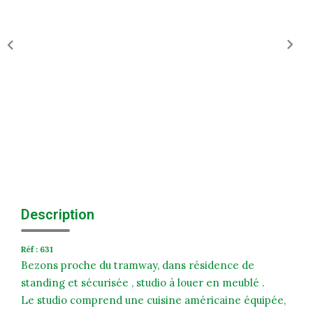
Historique
Nos Valeurs
Nous Rejoindre
Nos Actualités
CONTACT
EXTRANET
Extranet Syndic Et Gestion Locative
Description
Extranet Vendeur/acquéreur
Réf : 631
Extranet Syndic Estale
Bezons proche du tramway, dans résidence de
standing et sécurisée , studio à louer en meublé .
Le studio comprend une cuisine américaine équipée,