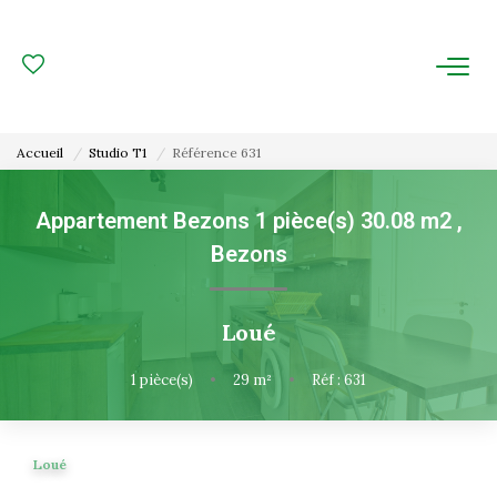
ACHAT
LOCATION
Accueil
Studio T1
Référence 631
ESTIMATION
Appartement Bezons 1 pièce(s) 30.08 m2
,
Bezons
FAIRE GÉRER
Gestion Locative
Loué
Gestion De Copropriété
1
pièce(s)
•
29
m²
•
Réf : 631
NOUS CONNAITRE
Loué
Nos Agences