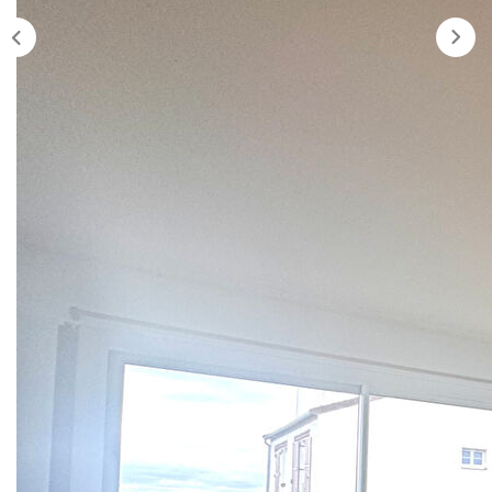
Nos Agences
Historique
Nos Valeurs
Nous Rejoindre
Nos Actualités
CONTACT
Description
EXTRANET
Extranet Syndic Et Gestion Locative
Réf : 1515
Colombes - Studio composé d'une entrée, d'une pièce
Extranet Vendeur/acquéreur
principale, d'une cuisine aménagée, d'un dressing, d'une
Extranet Syndic Estale
salle d'eau avec WC. Chauffage et eau chaude inclus dans
les charges. Une cave en sous-sol.