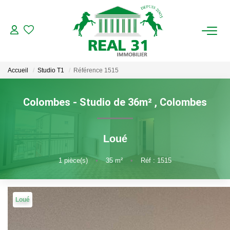
ACHAT
Accueil
Studio T1
Référence 1515
LOCATION
Colombes - Studio de 36m²
,
Colombes
ESTIMATION
Loué
FAIRE GÉRER
1
pièce(s)
•
35
m²
•
Réf : 1515
Gestion Locative
Gestion De Copropriété
Loué
NOUS CONNAITRE