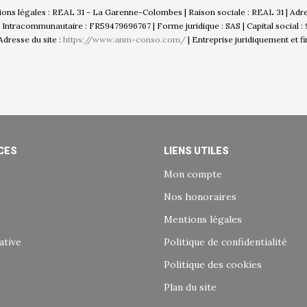
ations légales : REAL 31 - La Garenne-Colombes | Raison sociale : REAL 31 | Adr
ntracommunautaire : FR59479696767 | Forme juridique : SAS | Capital social :
Adresse du site :
https://www.anm-conso.com/
|
Entreprise juridiquement et 
CES
LIENS UTILES
Mon compte
Nos honoraires
Mentions légales
ative
Politique de confidentialité
Politique des cookies
Plan du site