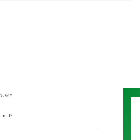
NOM*
email*