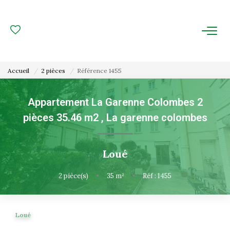
ACHAT
LOCATION
Accueil
2 pièces
Référence 1455
ESTIMATION
Appartement La Garenne Colombes 2
pièces 35.46 m2
,
La garenne colombes
FAIRE GÉRER
Gestion Locative
Loué
Gestion De Copropriété
2
pièce(s)
•
35
m²
•
Réf : 1455
NOUS CONNAITRE
Loué
Nos Agences