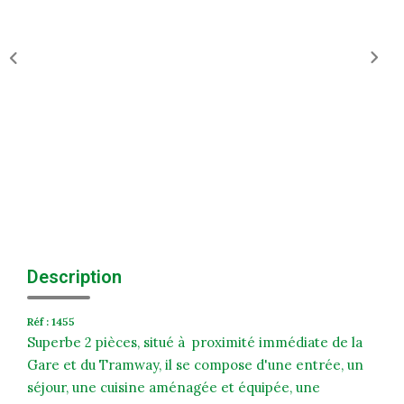
Historique
Nos Valeurs
Nous Rejoindre
Nos Actualités
CONTACT
EXTRANET
Extranet Syndic Et Gestion Locative
Description
Extranet Vendeur/acquéreur
Réf : 1455
Extranet Syndic Estale
Superbe 2 pièces, situé à proximité immédiate de la
Gare et du Tramway, il se compose d'une entrée, un
séjour, une cuisine aménagée et équipée, une