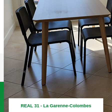
un séjour ouvrant sur balcon, une cuisine ouverte
aménagée et équipée, une chambre de 14 m² et une salle
d'eau avec WC. Parking en sous-sol. A deux pas des
transports et des commerces. Dernier étage, vue dégagée,
exposition Plein Sud, il a tout pour plaire !
Déposer ma candidature
Nos honoraires
Nous contacter
Imprimer
Partager
REAL 31 - La Garenne-Colombes