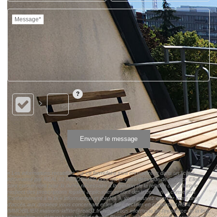
Message*
Envoyer le message
« Les informations recueillies sur ce formulaire sont enregistrées dans un fichier
informatisé par REAL 31 IMMOBILIER pour gérer votre demande de contact. Elles
sont conservées pour la durée nécessaire à la gestion de la relation client dans le
respect des prescriptions légales applicables et sont destinées à nos conseillers
Conformément à la loi « informatique et libertés », vous pouvez exercer votre droit
d'accès aux données vous concernant et les faire rectifier en contactant REAL 31
IMMOBILIER maisons-laffitte@real31.fr. Nous vous informons de l'existence de la liste
d'opposition au démarchage téléphonique « Bloctel », sur laquelle vous pouvez vous