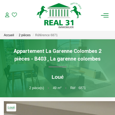
ACHAT
Accueil
2 pièces
Référence 6871
LOCATION
Appartement La Garenne Colombes 2
ESTIMATION
pièces - B403
,
La garenne colombes
FAIRE GÉRER
Loué
Gestion Locative
2
pièce(s)
•
49
m²
•
Réf : 6871
Gestion De Copropriété
Loué
NOUS CONNAITRE