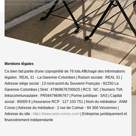
inscrire ici :
https://www.bloctel.gouv.fr/
»
Mentions légales
Ce bien fait partie d'une copropriété de 76 lots.Affichage des informations
légales : REAL 31 - La Garenne-Colombes | Raison sociale : REAL 31 |
Adresse siège social : 13 rond-point du Souvenir Français - 92250 La
Garenne-Colombes | Siret : 47969676700025 | RCS : NC | Numero TVA
Intracommunautaire : FR59479696767 | Forme juridique : SAS | Capital
social : 90000 € | Assurance RCP : 127 103 751 | Nom du médiateur : ANM
Conso | Adresse du médiateur : 2 rue de Colmar - 94 300 Vincennes |
Adresse du site :
https://www.anm-conso.com/
|
Entreprise juridiquement et
financièrement indépendante