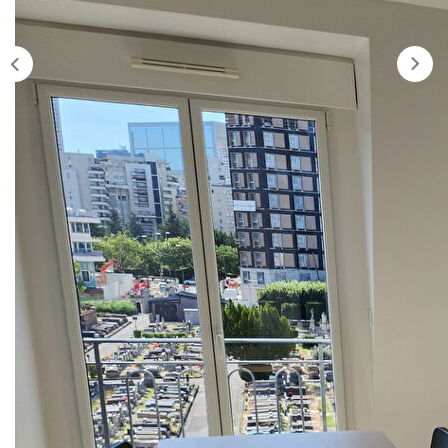
Nos Agences
Historique
Nos Valeurs
Nous Rejoindre
Nos Actualités
CONTACT
EXTRANET
Description
Extranet Syndic Et Gestion Locative
Extranet Vendeur/acquéreur
Réf : 6871
Un Programme SIML livré en 2019. Au calme des Champs
Extranet Syndic Estale
Philippe, dans une résidence de grand standing, cet
appartement meublé de 2 pièces se compose d'une entrée,