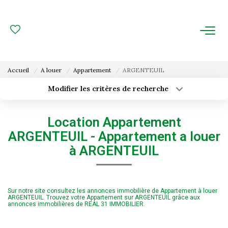
ACHAT
LOCATION
Accueil
A louer
Appartement
ARGENTEUIL
ESTIMATION
Modifier les critères de recherche
Type de transaction
Localisation
Acheter
Localisation
FAIRE GÉRER
Location Appartement
Type de bien
Surface min
Sélectionnez...
ARGENTEUIL - Appartement a louer
Gestion Locative
à ARGENTEUIL
Budget max
Plus de critères
Gestion De Copropriété
Créer une alerte
Sur notre site consultez les annonces immobilière de Appartement à louer
NOUS CONNAITRE
ARGENTEUIL. Trouvez votre Appartement sur ARGENTEUIL grâce aux
annonces immobilières de REAL 31 IMMOBILIER.
Nos Agences