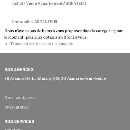
Achat / Vente Appartement ARGENTEUIL
Historique
Nos Valeurs
Immobilier ARGENTEUIL
Nous Rejoindre
Nous n'avons pas de biens à vous proposer dans la catégorie pour
Nos Actualités
le moment , plusieurs options s'offrent à vous :
Transmettez-nous votre demande
CONTACT
NOS AGENCES
EXTRANET
86 Avenue De La Marne, 92600 Asnières-Sur-Seine
Extranet Syndic Et Gestion Locative
Extranet Vendeur/acquéreur
Nous contacter
Extranet Syndic Estale
Présentation
NOS SERVICES