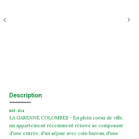
Historique
Nos Valeurs
Nous Rejoindre
Nos Actualités
CONTACT
EXTRANET
Extranet Syndic Et Gestion Locative
Description
Extranet Vendeur/acquéreur
Réf : 654
Extranet Syndic Estale
LA GARENNE COLOMBES - En plein coeur de ville,
un appartement récemment rénové se composant
d'une entrée, d'un séjour avec coin bureau, d'une