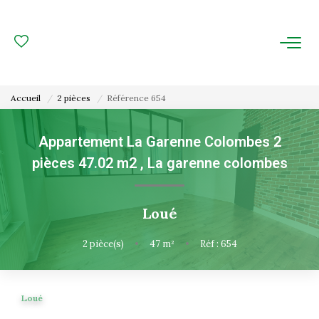
ACHAT
LOCATION
Accueil
2 pièces
Référence 654
ESTIMATION
Appartement La Garenne Colombes 2
pièces 47.02 m2
,
La garenne colombes
FAIRE GÉRER
Gestion Locative
Loué
Gestion De Copropriété
2
pièce(s)
•
47
m²
•
Réf : 654
NOUS CONNAITRE
Loué
Nos Agences