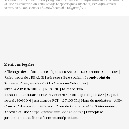
31 IMMOBILIER maisons-laffitte@real31.fr. Nous vous informons de l'existence de
la liste d'opposition au démarchage téléphonique « Bloctel », sur laquelle vous
pouvez vous inscrire ici :
https://www.bloctel.gouv.fr/
»
Mentions légales
Affichage des informations légales : REAL 31 - La Garenne-Colombes |
Raison sociale : REAL 31 | Adresse siège social : 13 rond-point du
Souvenir Français - 92250 La Garenne-Colombes |
Siret : 47969676700025 | RCS : NC | Numero TVA
Intracommunautaire : FR59479696767 | Forme juridique : SAS | Capital
social : 90000 € | Assurance RCP : 127 103 751 | Nom du médiateur : ANM
Conso | Adresse du médiateur : 2 rue de Colmar - 94 300 Vincennes |
Adresse du site :
https://www.anm-conso.com/
|
Entreprise
juridiquement et financièrement indépendante