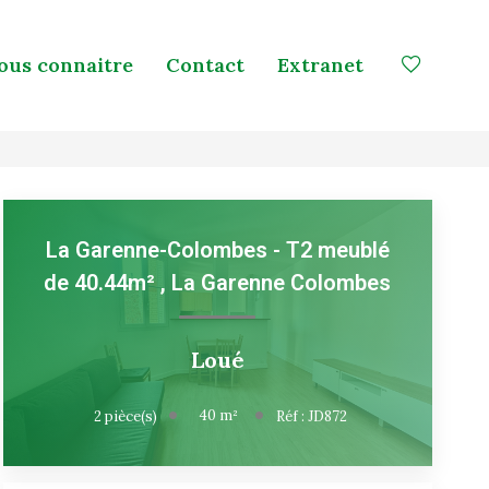
ous connaitre
Contact
Extranet
La Garenne-Colombes - T2 meublé
de 40.44m²
,
La Garenne Colombes
Loué
40
m²
2
pièce(s)
Réf :
JD872