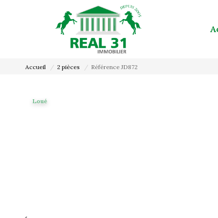
A
Accueil
2 pièces
Référence JD872
Loué