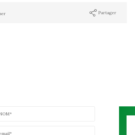
Partager
mer
NOM*
email*