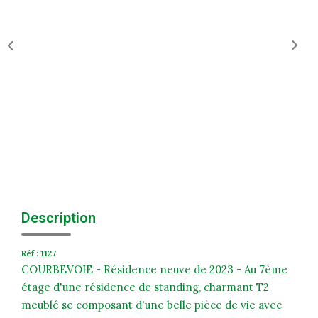
Historique
Nos Valeurs
Nous Rejoindre
Nos Actualités
CONTACT
EXTRANET
Extranet Syndic Et Gestion Locative
Description
Extranet Vendeur/acquéreur
Réf : 1127
Extranet Syndic Estale
COURBEVOIE - Résidence neuve de 2023 - Au 7ème
étage d'une résidence de standing, charmant T2
meublé se composant d'une belle pièce de vie avec