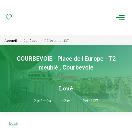
ACHAT
LOCATION
Accueil
2 pièces
Référence 1127
ESTIMATION
COURBEVOIE - Place de l'Europe - T2
meublé
,
Courbevoie
FAIRE GÉRER
Gestion Locative
Loué
Gestion De Copropriété
2
pièce(s)
•
42
m²
•
Réf : 1127
NOUS CONNAITRE
Loué
Nos Agences