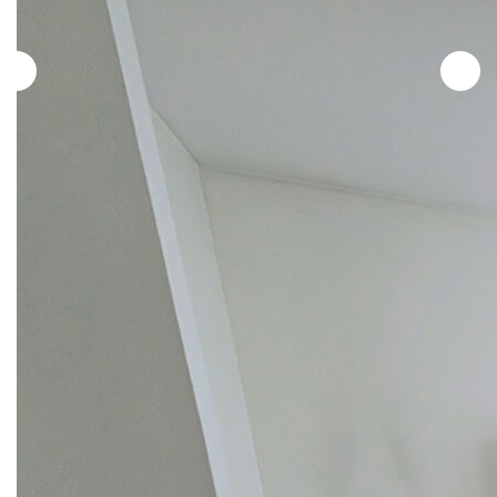
Historique
Nos Valeurs
Nous Rejoindre
Nos Actualités
CONTACT
EXTRANET
Extranet Syndic Et Gestion Locative
Description
Extranet Vendeur/acquéreur
Réf : 1426
Extranet Syndic Estale
A 7 minutes à pied du T2 Pont de Bezons , dans une
résidence sécurisée et au calme , nous vous proposons un
charmant appartement 2 pièces loués en meublé.