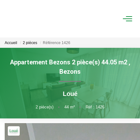
ACHAT
LOCATION
Accueil
2 pièces
Référence 1426
ESTIMATION
Appartement Bezons 2 pièce(s) 44.05
m2
,
Bezons
FAIRE GÉRER
Gestion Locative
Loué
Gestion De Copropriété
2
pièce(s)
•
44
m²
•
Réf : 1426
NOUS CONNAITRE
Loué
Nos Agences