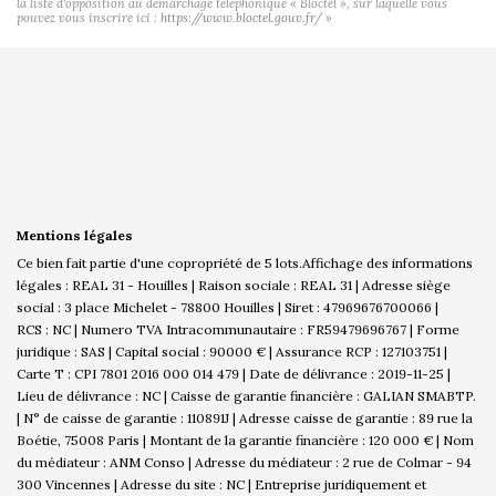
la liste d'opposition au démarchage téléphonique « Bloctel », sur laquelle vous
pouvez vous inscrire ici :
https://www.bloctel.gouv.fr/
»
Mentions légales
Ce bien fait partie d'une copropriété de 5 lots.Affichage des informations
légales : REAL 31 - Houilles | Raison sociale : REAL 31 | Adresse siège
social : 3 place Michelet - 78800 Houilles | Siret : 47969676700066 |
RCS : NC | Numero TVA Intracommunautaire : FR59479696767 | Forme
juridique : SAS | Capital social : 90000 € | Assurance RCP : 127103751 |
Carte T : CPI 7801 2016 000 014 479 | Date de délivrance : 2019-11-25 |
Lieu de délivrance : NC | Caisse de garantie financière : GALIAN SMABTP.
| N° de caisse de garantie : 110891J | Adresse caisse de garantie : 89 rue la
Boétie, 75008 Paris | Montant de la garantie financière : 120 000 € | Nom
du médiateur : ANM Conso | Adresse du médiateur : 2 rue de Colmar - 94
300 Vincennes | Adresse du site : NC |
Entreprise juridiquement et