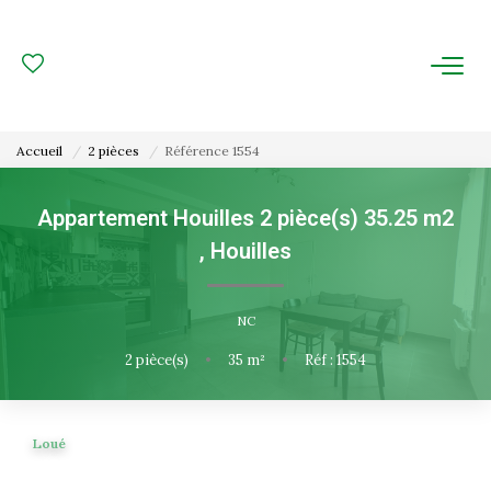
ACHAT
LOCATION
Accueil
2 pièces
Référence 1554
ESTIMATION
Appartement Houilles 2 pièce(s) 35.25 m2
,
Houilles
FAIRE GÉRER
Gestion Locative
NC
Gestion De Copropriété
2
pièce(s)
•
35
m²
•
Réf : 1554
NOUS CONNAITRE
Loué
Nos Agences