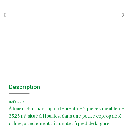
Historique
Nos Valeurs
Nous Rejoindre
Nos Actualités
CONTACT
EXTRANET
Description
Extranet Syndic Et Gestion Locative
Extranet Vendeur/acquéreur
Réf : 1554
Extranet Syndic Estale
À louer, charmant appartement de 2 pièces meublé de
35,25 m² situé à Houilles, dans une petite copropriété
calme, à seulement 15 minutes à pied de la gare.