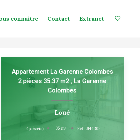
ous connaitre
Contact
Extranet
Appartement La Garenne Colombes
2 pièces 35.37 m2
,
La Garenne
Colombes
Loué
35
m²
2
pièce(s)
Réf :
JN4303