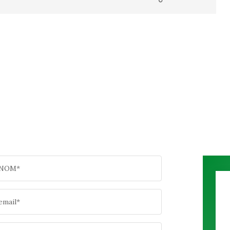
NOM*
email*