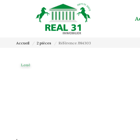
A
Accueil
2 pièces
Référence JN4303
Loué