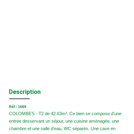
Nos Agences
Historique
Nos Valeurs
Nous Rejoindre
Nos Actualités
CONTACT
EXTRANET
Description
Extranet Syndic Et Gestion Locative
Extranet Vendeur/acquéreur
Réf : 1669
COLOMBES - T2 de 42.63m². Ce bien se compose d'une
Extranet Syndic Estale
entrée desservant un séjour, une cuisine aménagée, une
chambre et une salle d'eau, WC séparés. Une cave en