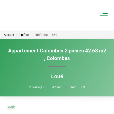
ACHAT
Accueil
2 pièces
Référence 1669
LOCATION
Appartement Colombes 2 pièces 42.63 m2
ESTIMATION
,
Colombes
FAIRE GÉRER
Loué
Gestion Locative
2
pièce(s)
•
42
m²
•
Réf : 1669
Gestion De Copropriété
Loué
NOUS CONNAITRE