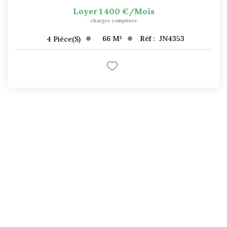
Loyer 1 400 €/mois
charges comprises
66
M²
Réf :
JN4353
4
Pièce(s)