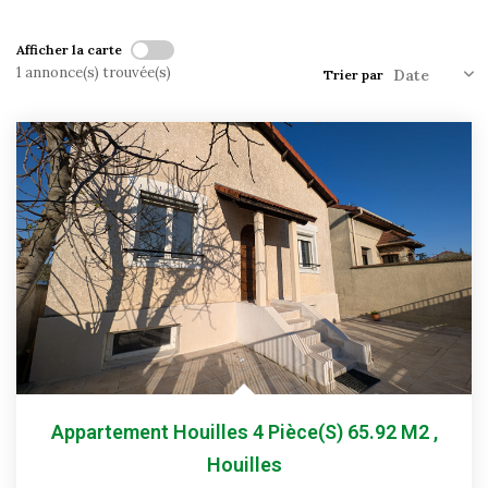
Historique
Afficher la carte
Nos Valeurs
1 annonce(s) trouvée(s)
Trier par
Nous Rejoindre
Nos Actualités
CONTACT
EXTRANET
Extranet Syndic Et Gestion Locative
Extranet Vendeur/acquéreur
Extranet Syndic Estale
Appartement Houilles 4 Pièce(s) 65.92 M2
,
Houilles