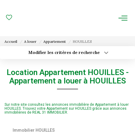
ACHAT
LOCATION
Accueil
A louer
Appartement
HOUILLES
ESTIMATION
Modifier les critères de recherche
Type de transaction
Localisation
Acheter
Localisation
FAIRE GÉRER
Location Appartement HOUILLES -
Type de bien
Surface min
Sélectionnez...
Appartement a louer à HOUILLES
Gestion Locative
Budget max
Plus de critères
Gestion De Copropriété
Sur notre site consultez les annonces immobilière de Appartement à louer
Créer une alerte
HOUILLES. Trouvez votre Appartement sur HOUILLES grâce aux annonces
immobilières de REAL 31 IMMOBILIER.
NOUS CONNAITRE
Nos Agences
Immobilier HOUILLES