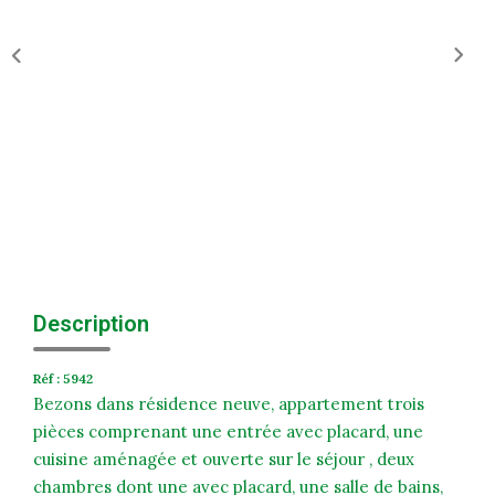
Historique
Nos Valeurs
Nous Rejoindre
Nos Actualités
CONTACT
EXTRANET
Description
Extranet Syndic Et Gestion Locative
Extranet Vendeur/acquéreur
Réf : 5942
Extranet Syndic Estale
Bezons dans résidence neuve, appartement trois
pièces comprenant une entrée avec placard, une
cuisine aménagée et ouverte sur le séjour , deux
chambres dont une avec placard, une salle de bains,