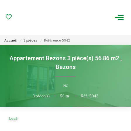
ACHAT
LOCATION
Accueil
3 pièces
Référence 5942
ESTIMATION
Appartement Bezons 3 pièce(s) 56.86 m2
,
Bezons
FAIRE GÉRER
Gestion Locative
NC
Gestion De Copropriété
3
pièce(s)
•
56
m²
•
Réf : 5942
NOUS CONNAITRE
Loué
Nos Agences