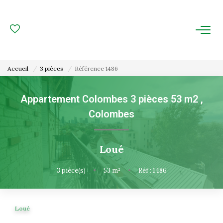
ACHAT
LOCATION
Accueil
3 pièces
Référence 1486
ESTIMATION
Appartement Colombes 3 pièces 53 m2
,
Colombes
FAIRE GÉRER
Gestion Locative
Loué
Gestion De Copropriété
3
pièce(s)
•
53
m²
•
Réf : 1486
NOUS CONNAITRE
Loué
Nos Agences