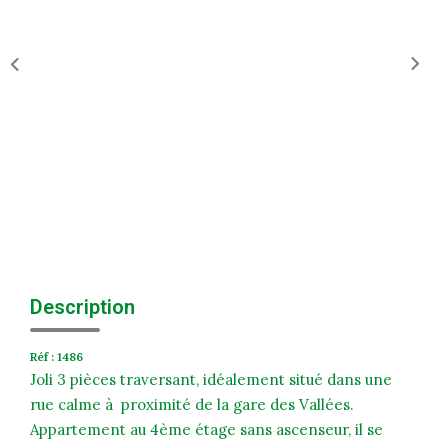
Historique
Nos Valeurs
Nous Rejoindre
Nos Actualités
CONTACT
EXTRANET
Extranet Syndic Et Gestion Locative
Description
Extranet Vendeur/acquéreur
Réf : 1486
Extranet Syndic Estale
Joli 3 pièces traversant, idéalement situé dans une
rue calme à proximité de la gare des Vallées.
Appartement au 4ème étage sans ascenseur, il se