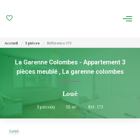
ACHAT
LOCATION
Accueil
3 pièces
Référence 173
ESTIMATION
La Garenne Colombes - Appartement 3
pièces meublé
,
La garenne colombes
FAIRE GÉRER
Gestion Locative
Loué
Gestion De Copropriété
3
pièce(s)
•
55
m²
•
Réf : 173
NOUS CONNAITRE
Loué
Nos Agences