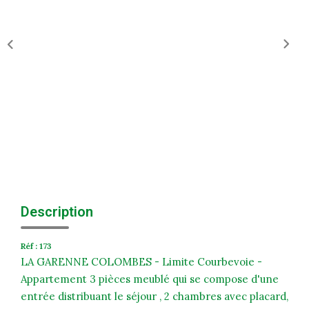
Historique
Nos Valeurs
Nous Rejoindre
Nos Actualités
CONTACT
EXTRANET
Extranet Syndic Et Gestion Locative
Description
Extranet Vendeur/acquéreur
Réf : 173
Extranet Syndic Estale
LA GARENNE COLOMBES - Limite Courbevoie -
Appartement 3 pièces meublé qui se compose d'une
entrée distribuant le séjour , 2 chambres avec placard,