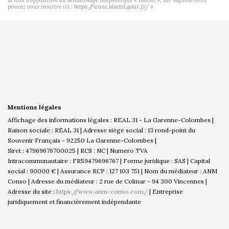
pouvez vous inscrire ici :
https://www.bloctel.gouv.fr/
»
Mentions légales
Affichage des informations légales : REAL 31 - La Garenne-Colombes |
Raison sociale : REAL 31 | Adresse siège social : 13 rond-point du
Souvenir Français - 92250 La Garenne-Colombes |
Siret : 47969676700025 | RCS : NC | Numero TVA
Intracommunautaire : FR59479696767 | Forme juridique : SAS | Capital
social : 90000 € | Assurance RCP : 127 103 751 | Nom du médiateur : ANM
Conso | Adresse du médiateur : 2 rue de Colmar - 94 300 Vincennes |
Adresse du site :
https://www.anm-conso.com/
|
Entreprise
juridiquement et financièrement indépendante