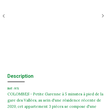
Historique
Nos Valeurs
Nous Rejoindre
Nos Actualités
CONTACT
EXTRANET
Extranet Syndic Et Gestion Locative
Description
Extranet Vendeur/acquéreur
Réf : 975
Extranet Syndic Estale
COLOMBES - Petite Garenne à 5 minutes à pied de la
gare des Vallées, au sein d'une résidence récente de
2020, cet appartement 3 pièces se compose d'une