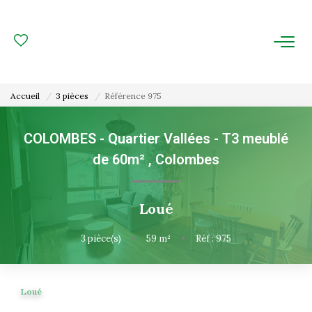
ACHAT
LOCATION
Accueil
3 pièces
Référence 975
ESTIMATION
COLOMBES - Quartier Vallées - T3 meublé
de 60m²
,
Colombes
FAIRE GÉRER
Gestion Locative
Loué
Gestion De Copropriété
3
pièce(s)
•
59
m²
•
Réf : 975
NOUS CONNAITRE
Loué
Nos Agences