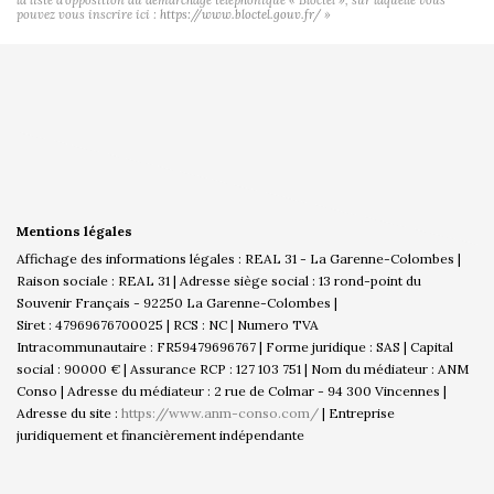
pouvez vous inscrire ici :
https://www.bloctel.gouv.fr/
»
Mentions légales
Affichage des informations légales : REAL 31 - La Garenne-Colombes |
Raison sociale : REAL 31 | Adresse siège social : 13 rond-point du
Souvenir Français - 92250 La Garenne-Colombes |
Siret : 47969676700025 | RCS : NC | Numero TVA
Intracommunautaire : FR59479696767 | Forme juridique : SAS | Capital
social : 90000 € | Assurance RCP : 127 103 751 | Nom du médiateur : ANM
Conso | Adresse du médiateur : 2 rue de Colmar - 94 300 Vincennes |
Adresse du site :
https://www.anm-conso.com/
|
Entreprise
juridiquement et financièrement indépendante