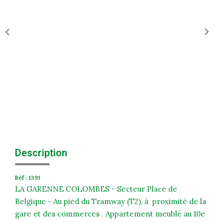
Historique
Nos Valeurs
Nous Rejoindre
Nos Actualités
CONTACT
EXTRANET
Extranet Syndic Et Gestion Locative
Description
Extranet Vendeur/acquéreur
Réf : 1391
Extranet Syndic Estale
LA GARENNE COLOMBES - Secteur Place de
Belgique - Au pied du Tramway (T2), à proximité de la
gare et des commerces . Appartement meublé au 10e