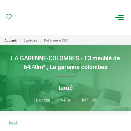
ACHAT
LOCATION
Accueil
3 pièces
Référence 1391
ESTIMATION
LA GARENNE-COLOMBES - T3 meublé de
64.40m²
,
La garenne colombes
FAIRE GÉRER
Gestion Locative
Loué
Gestion De Copropriété
3
pièce(s)
•
64
m²
•
Réf : 1391
NOUS CONNAITRE
Loué
Nos Agences