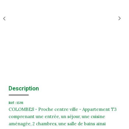
Historique
Nos Valeurs
Nous Rejoindre
Nos Actualités
CONTACT
EXTRANET
Extranet Syndic Et Gestion Locative
Description
Extranet Vendeur/acquéreur
Réf : 1591
Extranet Syndic Estale
COLOMBES - Proche centre ville - Appartement T3
comprenant une entrée, un séjour, une cuisine
aménagée, 2 chambres, une salle de bains ainsi