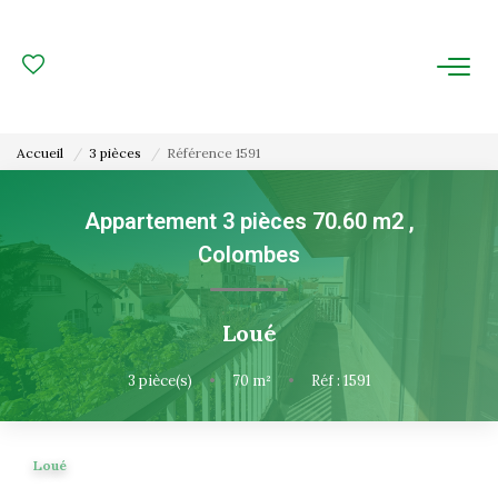
ACHAT
LOCATION
Accueil
3 pièces
Référence 1591
ESTIMATION
Appartement 3 pièces 70.60 m2
,
Colombes
FAIRE GÉRER
Gestion Locative
Loué
Gestion De Copropriété
3
pièce(s)
•
70
m²
•
Réf : 1591
NOUS CONNAITRE
Loué
Nos Agences