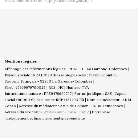
pouvez vous inscrire ici :
https://www.bloctel.gouv.fr/
»
Mentions légales
Affichage des informations légales : REAL 31 - La Garenne-Colombes |
Raison sociale : REAL 31 | Adresse siège social : 13 rond-point du
Souvenir Français - 92250 La Garenne-Colombes |
Siret : 47969676700025 | RCS : NC | Numero TVA
Intracommunautaire : FR59479696767 | Forme juridique : SAS | Capital
social : 90000 € | Assurance RCP : 127 103 751 | Nom du médiateur : ANM
Conso | Adresse du médiateur : 2 rue de Colmar - 94 300 Vincennes |
Adresse du site :
https://www.anm-conso.com/
|
Entreprise
juridiquement et financièrement indépendante