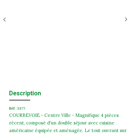
Historique
Nos Valeurs
Nous Rejoindre
Nos Actualités
CONTACT
EXTRANET
Extranet Syndic Et Gestion Locative
Description
Extranet Vendeur/acquéreur
Réf : 5377
Extranet Syndic Estale
COURBEVOIE - Centre Ville - Magnifique 4 pièces
récent, composé d'un double séjour avec cuisine
américaine équipée et aménagée. Le tout ouvrant sur