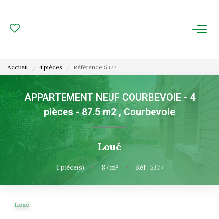
ACHAT
LOCATION
Accueil
4 pièces
Référence 5377
ESTIMATION
APPARTEMENT NEUF COURBEVOIE - 4
pièces - 87.5 m2
,
Courbevoie
FAIRE GÉRER
Gestion Locative
Loué
Gestion De Copropriété
4
pièce(s)
•
87
m²
•
Réf : 5377
NOUS CONNAITRE
Loué
Nos Agences