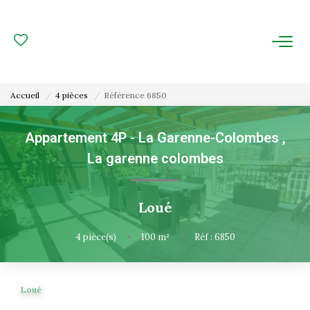
ACHAT
LOCATION
Accueil
4 pièces
Référence 6850
ESTIMATION
Appartement 4P - La Garenne-Colombes
,
La garenne colombes
FAIRE GÉRER
Gestion Locative
Loué
Gestion De Copropriété
4
pièce(s)
•
100
m²
•
Réf : 6850
NOUS CONNAITRE
Loué
Nos Agences