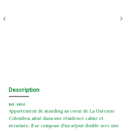
Historique
Nos Valeurs
Nous Rejoindre
Nos Actualités
CONTACT
EXTRANET
Extranet Syndic Et Gestion Locative
Description
Extranet Vendeur/acquéreur
Réf : 6850
Extranet Syndic Estale
Appartement de standing au coeur de La Garenne
Colombes, situé dans une résidence calme et
sécurisée. Il se compose d'un séjour double avec une