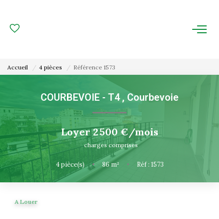
ACHAT
LOCATION
Accueil
4 pièces
Référence 1573
ESTIMATION
COURBEVOIE - T4
,
Courbevoie
FAIRE GÉRER
Loyer 2 500 €/mois
Gestion Locative
charges comprises
Gestion De Copropriété
4
pièce(s)
•
86
m²
•
Réf : 1573
NOUS CONNAITRE
A Louer
Nos Agences