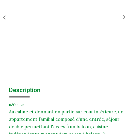
Historique
Nos Valeurs
Nous Rejoindre
Nos Actualités
CONTACT
EXTRANET
Extranet Syndic Et Gestion Locative
Description
Extranet Vendeur/acquéreur
Réf : 1573
Extranet Syndic Estale
Au calme et donnant en partie sur cour intérieure, un
appartement familial composé d'une entrée, séjour
double permettant l'accès à un balcon, cuisine