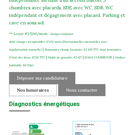
indépendante menant à un second balcon, 3
chambres avec placards, SDE avec WC, SDB, WC
indépendant et dégagement avec placard. Parking et
cave en sous sol.
**
Loyer €2 500/mois
charges comprises
dont charges récupérables: €133/mois (Provisionnelles mensuelles avec
|
régularisation annuelle)
Honoraires charge locataire: €1 309 TTC
dont honoraires
|
|
|
d'état des lieux: €262 TTC
Dépôt de garantie: €2 427
92400 COURBEVOIE
Surface
habitable: 86.53m²
Déposer ma candidature
Nos honoraires
Nous contacter
Diagnostics énergétiques